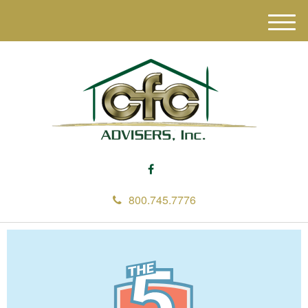
M
e
n
u
800.745.7776